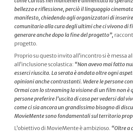
come Caritas nel mantenere alimentata la speranza 
bellezza e riflessione, perciò il linguaggio cinemat
manifesto, chiedendo agli organizzatori di inserire 
comunitario alla cura degli ultimi che ci vivono di
generare anche dopo la fine del progetto”,
raccon
progetto.
Proprio su questo invito all’incontro si è messa a
all’inclusione scolastica:
“Non avevo mai fatto null
esserci riuscita. La serata è andata oltre ogni asp
opinioni anche contrastanti. Vedere le persone co
Ormai con lo streaming la visione di un film non è q
persone preferire l’uscita di casa per vedersi dal viv
come ci sia ancora un grandissimo bisogno di discute
MovieMente sono fondamentali sul territorio prop
L’obiettivo di MovieMente è ambizioso.
“Oltre a 