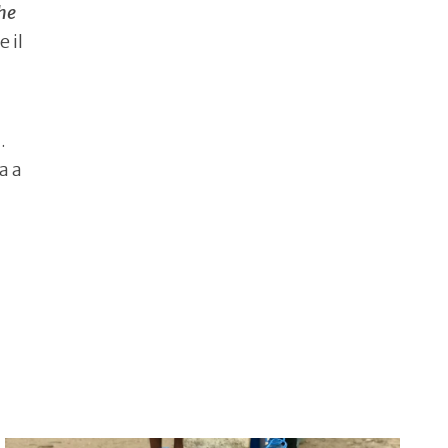
che
 il
.
a a