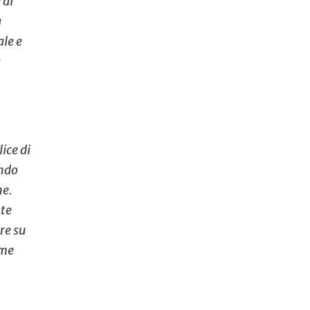
 di
à
ale e
a
ice di
endo
ne.
nte
ere su
ome