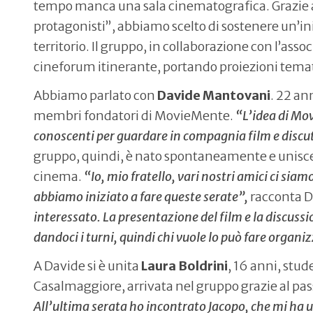
tempo manca una sala cinematografica. Grazie al
protagonisti”, abbiamo scelto di sostenere un’ini
territorio. Il gruppo, in collaborazione con l’asso
cineforum itinerante, portando proiezioni temati
Abbiamo parlato con
Davide Mantovani
. 22 an
membri fondatori di MovieMente.
“L’idea di Mov
conoscenti per guardare in compagnia film e discu
gruppo, quindi, è nato spontaneamente e unisce
cinema.
“Io, mio fratello, vari nostri amici ci sia
abbiamo iniziato a fare queste serate”,
racconta D
interessato. La presentazione del film e la discu
dandoci i turni, quindi chi vuole lo può fare organi
A Davide si è unita
Laura
Boldrini
, 16 anni, stud
Casalmaggiore, arrivata nel gruppo grazie al pas
All’ultima serata ho incontrato Jacopo, che mi ha 