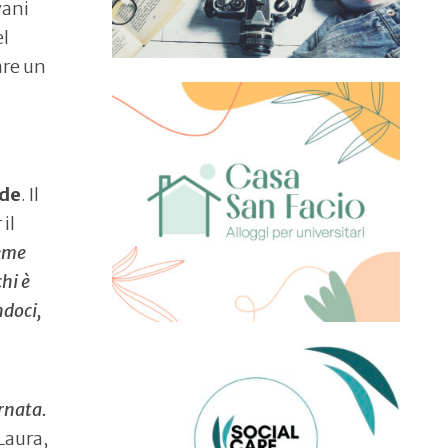
vani
el
zare un
ide
. Il
il
ieme
chi è
ndoci,
rnata.
Laura,