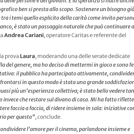
delle persone e dei giovani. E la speranza si nutre anche
ografico ben si presta allo scopo. Sostenere un bisogno gi
tra i temi quello esplicito della carità come invito person
 fianco, è stato un passaggio naturale che può continuare 
ta
Andrea Cariani
, operatore Caritas e referente del
lla prova
Laura
, moderando una delle serate dedicate
a del genere, ma ho deciso di mettermi in gioco e sono fel
ettativa: il pubblico ha partecipato attivamente, condivid
nfrontarsi in questo modo è stata una grande soddisfazio
uasi più un’esperienza collettiva; è stato bello vedere ta
o invece che restare sul divano di casa. Mi ha fatto riflett
re faccia a faccia, di ridere insieme in sala: iniziative c
rio per questo”
, conclude.
condividere l’amore per il cinema, parlandone insieme e