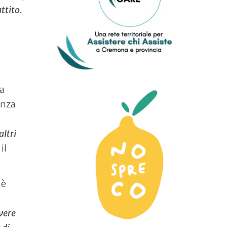
ttito.
la
enza
altri
il
 è
vere