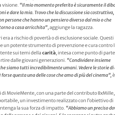
a visione.
“Il mio momento preferito è sicuramente il diba
ioni e dare la mia. Trovo che la discussione sia costruttiva,
on persone che hanno un pensiero diverso dal mio o che
torno a casa arricchita”
, aggiunge la ragazza.
 era a rischio di povertà o di esclusione sociale. Questi
one un potente strumento di prevenzione e cura contro 
otente sui temi della
carità
, intesa come punto di part
artire dalle giovani generazioni.
“Condividere insieme
he siamo tutti incredibilmente umani. Vedere le storie di 
è forse questa una delle cose che amo di più del cinema”,
è 
nti di MovieMente, con una parte del contributo 8xMille,
rtabile, un investimento realizzato con l’obiettivo di
ntenga la sua forza di impatto.
“Abbiamo un preciso do