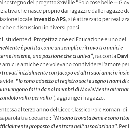
 sostegno del progetto 8xMille “Solo cose belle – Gio
ziativa che nasce proprio dai ragazzi e dalle ragazze d
ciazione locale
Inventio APS
, si è attrezzato per realiz
che e discussioni in diversi paesi.
ni, studente di Progettazione ed Educazione e uno dei
ieMente è partita come un semplice ritrovo tra amici e
terne insieme, una passione che ci univa”,
racconta
Dav
 amici e amiche che volevano condividere l’amore per 
mo trovati inizialmente con Jacopo ed altri suoi amici e ins
avide.
“Io sono addetto al registro soci e segno i nomi di 
ssione vengono fatte da noi membri di MovieMente alterna
zzandolo volta per volta”,
aggiunge il ragazzo.
entessa al terzo anno del Liceo Classico Polo Romani di
saparola tra coetanei:
“Mi sono trovata bene e sono rito
ufficialmente proposto di entrare nell’associazione”.
Per 