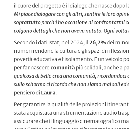
il cuore del progetto è il dialogo che nasce dopo l
Mi piace dialogare con gli altri, sentire le loro opin
soprattutto perché ho occasione di confrontarmi c
colgono dettagli che non avevo notato. Ogni volta 
Secondo i dati Istat, nel 2024, il
26,7%
dei minori
numeri rendono la cultura e gli spazi di riflessi
povertà educativa e l’isolamento. E un veicolo p
per far nascere
comunità
più solidali, anche a p
qualcosa di bello crea una comunità, ricordandoci c
sullo schermo ci ricorda che non siamo mai soli ed 
pensiero di
Laura
.
Per garantire la qualità delle proiezioni itinera
stata acquistata una strumentazione audio traspo
assicurare che il linguaggio cinematografico ma