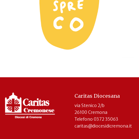
Caritas Diocesana
via Stenico 2/b
26100 Cremona
Telefono 0372 35063
caritas@diocesidicremona.it